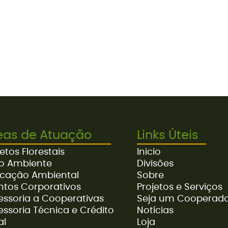
eas de Atuação
Links Úteis
etos Florestais
Inicio
o Ambiente
Divisões
cação Ambiental
Sobre
ntos Corporativos
Projetos e Serviços
essoria a Cooperativas
Seja um Cooperad
essoria Técnica e Crédito
Notícias
al
Loja