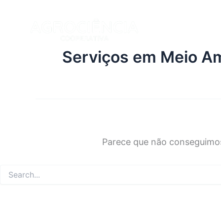
Pesquisar
Ir
por:
para
o
conteúdo
Serviços em Meio A
Parece que não conseguimos